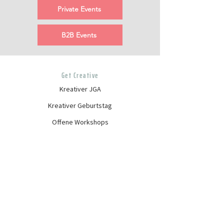
Private Events
B2B Events
Get Creative
Kreativer JGA
Kreativer Geburtstag
Offene Workshops
Virtueller Workshop
Get in Touch
Kontakt
Privates Event buchen
Instagram