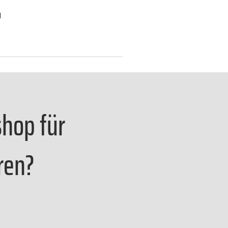
d
shop für
ren?