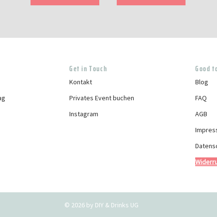
Get in Touch
Good t
Kontakt
Blog
ag
Privates Event buchen
FAQ
Instagram
AGB
p
Impres
Datens
Widerru
© 2026 by DIY & Drinks UG