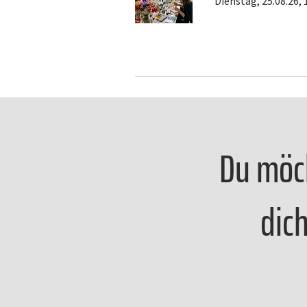
Dienstag, 25.08.26, 
Du möch
dic