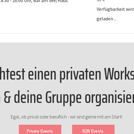
18:30 - 20:00 Uhr, Bar am See/Haus
Verfügbarkeit wir
geladen ...
test einen privaten Work
h & deine Gruppe organisie
Egal, ob privat oder beruflich - wir sind gerne mit am Start!
Private Events
B2B Events