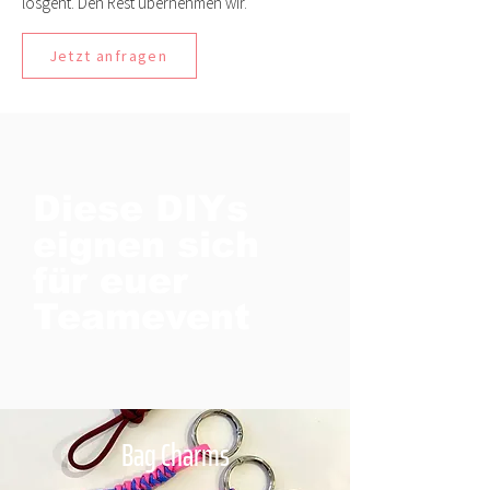
losgeht. Den Rest übernehmen wir.
Jetzt anfragen
Diese DIYs
eignen sich
für euer
Teamevent
Bag Charms