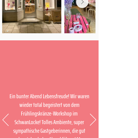
Ein bunter Abend Lebensfreude! Wir waren
wieder total begeistert von dem
Frühlingskränze-Workshop im
SchwanLocke! Tolles Ambiente, super
sympathische Gastgeberinnen, die gut