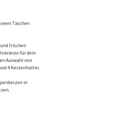
 einem Täschen
und frischen
skränze für dein
oßen Auswahl von
und 4 Kerzenhalter.
mpenkerzen in
gnen.