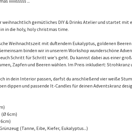
as iiiiiisssss ...
 weihnachtlich gemütliches DIY & Drinks Atelier und startet mit
in die holy, holy christmas time.
ische Weihnachtszeit mit duftendem Eukalyptus, goldenen Beeren 
Gemeinsam binden wir in unserem Workshop wunderschöne Advent
euch Schritt für Schritt wie's geht. Du kannst dabei aus einer gr
en, Zapfen und Beeren wählen. Im Preis inkludiert: Strohkranz 
ch in dein Interior passen, darfst du anschließend vier weiße Stu
ben dippen und passende It-Candles für deinen Adventskranz desi
cm)
 (Ø 6cm)
Ø 6cm)
rünzeug (Tanne, Eibe, Kiefer, Eukalyptus...)