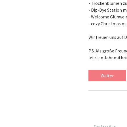
- Trockenblumen zu
- Dip-Dye Station m
- Welcome Glühwein
- cozy Christmas mu
Wir freuen uns auf D
P.S. Als große Freu
Weiter
Get Creative