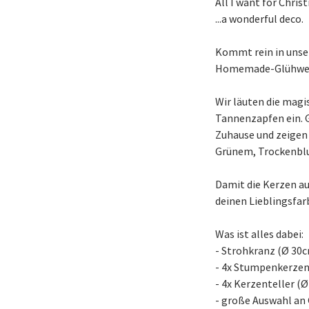
All I want for Christm
...a wonderful deco.
Kommt rein in unser
Homemade-Glühwein 
Wir läuten die mag
Tannenzapfen ein. 
Zuhause und zeigen 
Grünem, Trockenblum
Damit die Kerzen au
deinen Lieblingsfar
Was ist alles dabei:
- Strohkranz (Ø 30
- 4x Stumpenkerzen
- 4x Kerzenteller (
- große Auswahl an G