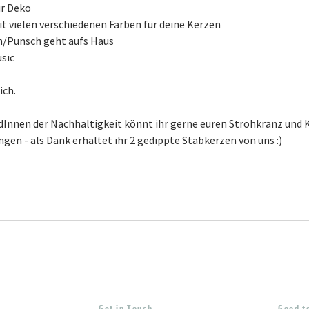
r Deko
it vielen verschiedenen Farben für deine Kerzen
/Punsch geht aufs Haus
sic
ich.
ndInnen der Nachhaltigkeit könnt ihr gerne euren Strohkranz und
Get in Touch
Good t