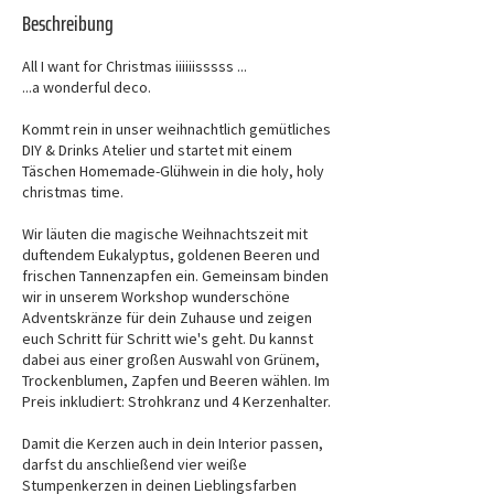
Beschreibung
All I want for Christmas iiiiiisssss ...
...a wonderful deco.
Kommt rein in unser weihnachtlich gemütliches
DIY & Drinks Atelier und startet mit einem
Täschen Homemade-Glühwein in die holy, holy
christmas time.
Wir läuten die magische Weihnachtszeit mit
duftendem Eukalyptus, goldenen Beeren und
frischen Tannenzapfen ein. Gemeinsam binden
wir in unserem Workshop wunderschöne
Adventskränze für dein Zuhause und zeigen
euch Schritt für Schritt wie's geht. Du kannst
dabei aus einer großen Auswahl von Grünem,
Trockenblumen, Zapfen und Beeren wählen. Im
Preis inkludiert: Strohkranz und 4 Kerzenhalter.
Damit die Kerzen auch in dein Interior passen,
darfst du anschließend vier weiße
Stumpenkerzen in deinen Lieblingsfarben