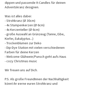
dippen und passende It-Candles für deinen
Adventskranz designen.
Was ist alles dabei:
- Strohkranz (Ø 30cm)
- 4x Stumpenkerzen (Ø 6cm)
- 4x Kerzenteller (Ø 6cm)
- große Auswahl an Grünzeug (Tanne, Eibe,
Kiefer, Eukalyptus...)
- Trockenblumen zur Deko
- Dip-Dye Station mit vielen verschiedenen
Farben für deine Kerzen
- Welcome Glühwein/Punsch geht aufs Haus
- cozy Christmas music
Wir freuen uns auf Dich.
P.S. Als große FreundInnen der Nachhaltigkeit
könnt ihr gerne euren Strohkranz und
Kerzenteller vom letzten Jahr mitbringen - als
Dank erhaltet ihr 2 gedippte Stabkerzen von